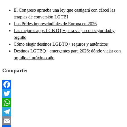
El Congreso aprueba una ley que castigará con cárcel las
terapias de conversión LGTBI
Los Prides imprescindibles de Europa en 2026
Las mejores apps LGBTQI+ para viajar con seguridad y
orgullo
Cómo elegir destinos LGBTQ+ seguros y auténticos
Destinos LGTBQ+ emergentes para 2026: dónde viajar con
orgullo el próximo año
Comparte:
Facebook
Twitter
WhatsApp
Telegram