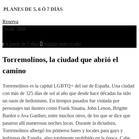
PLANES DE 5, 6 Ó 7 DÍAS
Reserva
Desde 388€
Reserva
A partir de 5 días
Salidas todo el año
Torremolinos, la ciudad que abrió el
camino
Torremolinos es la capital LGBTQ+ del sur de España. Una ciudad
con más de 325 días de sol al año que desde hace décadas ha sido
un oasis de hedonismo. En tiempos pasados fue visitada por
personajes tan ilustres como Frank Sinatra, John Lenon, Brigitte
Bardot o Ava Gardner, entre muchos otros, de los que se dice que
pasaron allí numerosas noches locas. Durante la dictadura,
Torremolinos albergó los primeros bares y locales para gays y
lesbianas de España, algo totalmente prohibido en la época. Cabe