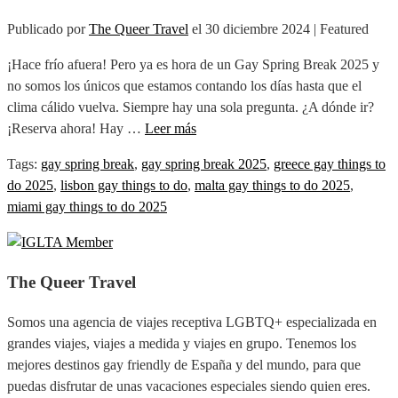
Publicado por
The Queer Travel
el
30 diciembre 2024
| Featured
¡Hace frío afuera! Pero ya es hora de un Gay Spring Break 2025 y
no somos los únicos que estamos contando los días hasta que el
clima cálido vuelva. Siempre hay una sola pregunta. ¿A dónde ir?
¡Reserva ahora! Hay …
Leer más
Tags:
gay spring break
,
gay spring break 2025
,
greece gay things to
do 2025
,
lisbon gay things to do
,
malta gay things to do 2025
,
miami gay things to do 2025
The Queer Travel
Somos una agencia de viajes receptiva LGBTQ+ especializada en
grandes viajes, viajes a medida y viajes en grupo. Tenemos los
mejores destinos gay friendly de España y del mundo, para que
puedas disfrutar de unas vacaciones especiales siendo quien eres.