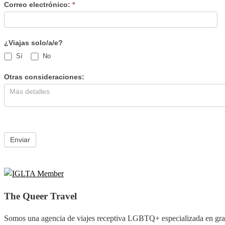
ESP
deja
Correo electrónico:
*
este
campo
en
¿Viajas solo/a/e?
blanco.
Sí
No
Otras consideraciones:
Enviar
The Queer Travel
Somos una agencia de viajes receptiva LGBTQ+ especializada en grand