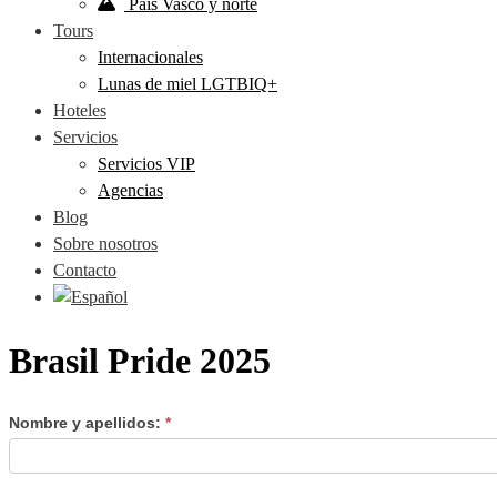
País Vasco y norte
Tours
Internacionales
Lunas de miel LGTBIQ+
Hoteles
Servicios
Servicios VIP
Agencias
Blog
Sobre nosotros
Contacto
Brasil Pride 2025
Brasil
Nombre y apellidos:
*
Si
Pride
eres
2025
humano,